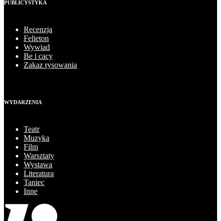
PUBLICYSTYKA
Recenzja
Felieton
Wywiad
Be i cacy
Zakaz rysowania
WYDARZENIA
Teatr
Muzyka
Film
Warsztaty
Wystawa
Literatura
Taniec
Inne