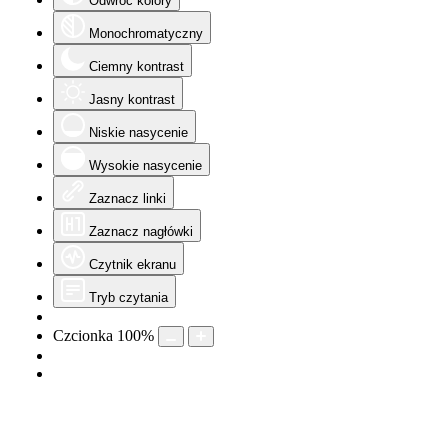
Odwróć kolory
Monochromatyczny
Ciemny kontrast
Jasny kontrast
Niskie nasycenie
Wysokie nasycenie
Zaznacz linki
Zaznacz nagłówki
Czytnik ekranu
Tryb czytania
Czcionka
100
%