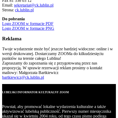
Fax 81 536 03 12
Email:
sekretariat@ck.lublin.pl
Strona:
ck.lublin.pl
Do pobrania
Logo ZOOM w formacie PDF
Logo ZOOM w formacie PNG
Reklama
Twoje wydarzenie może być jeszcze bardziej widoczne: online i w
wersji drukowanej. Dostarczamy ZOOMa do kilkudziesięciu
punktów na terenie całego Lublina!
Zapraszamy do zapoznania się z przygotowaną przez nas
propozycją. W sprawie rezerwacji reklam prosimy o kontakt
mailowy: Małgorzata Bartkiewicz
bartkiewicz@ck.lublin.pl
LUBELSKI INFORMATOR KULTURALNY ZOOM
Powstał, aby promować lokalne wydarzenia kulturalne a także
aktywizować lubelską publiczność. Pierwszy numer miesięcznika
ukazał się w kwietniu 2004 roku, od tego czasu pismo podlega