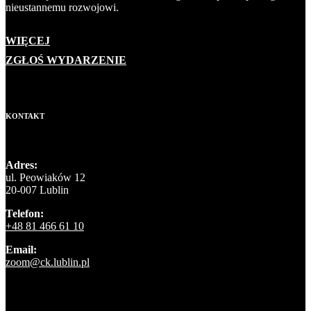
nieustannemu rozwojowi.
WIĘCEJ
ZGŁOŚ WYDARZENIE
KONTAKT
Adres:
ul. Peowiaków 12
20-007 Lublin
Telefon:
+48 81 466 61 10
Email:
zoom@ck.lublin.pl