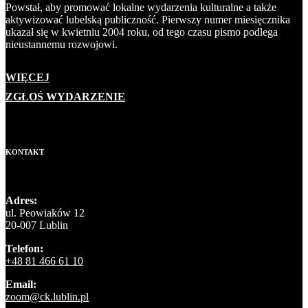
Powstał, aby promować lokalne wydarzenia kulturalne a także
aktywizować lubelską publiczność. Pierwszy numer miesięcznika
ukazał się w kwietniu 2004 roku, od tego czasu pismo podlega
nieustannemu rozwojowi.
WIĘCEJ
ZGŁOŚ WYDARZENIE
KONTAKT
Adres:
ul. Peowiaków 12
20-007 Lublin
Telefon:
+48 81 466 61 10
Email:
zoom@ck.lublin.pl