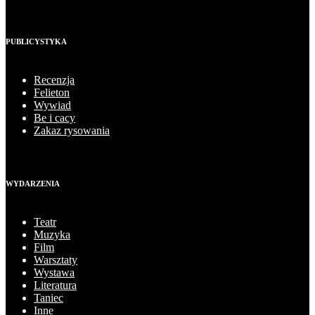
PUBLICYSTYKA
Recenzja
Felieton
Wywiad
Be i cacy
Zakaz rysowania
WYDARZENIA
Teatr
Muzyka
Film
Warsztaty
Wystawa
Literatura
Taniec
Inne