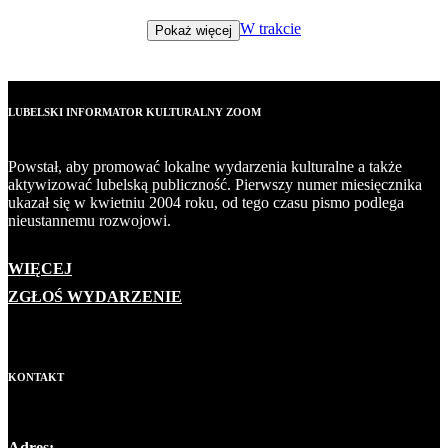
W trakcie
Pokaż więcej
LUBELSKI INFORMATOR KULTURALNY ZOOM
Powstał, aby promować lokalne wydarzenia kulturalne a także
aktywizować lubelską publiczność. Pierwszy numer miesięcznika
ukazał się w kwietniu 2004 roku, od tego czasu pismo podlega
nieustannemu rozwojowi.
WIĘCEJ
ZGŁOŚ WYDARZENIE
KONTAKT
Adres: