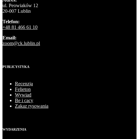
ul. Peowiaków 12
20-007 Lublin
Telefon:
+48 81 466 61 10
Email:
zoom@ck.lublin.pl
PUBLICYSTYKA
Recenzja
Felieton
Wywiad
Be i cacy
Zakaz rysowania
WYDARZENIA