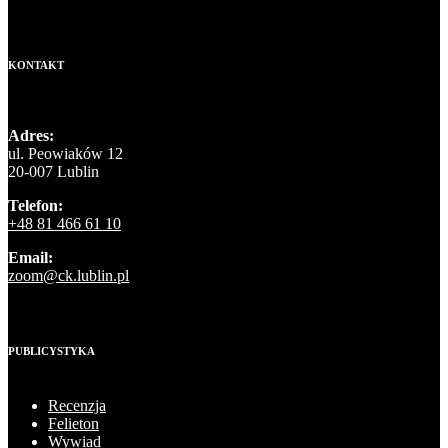
KONTAKT
Adres:
ul. Peowiaków 12
20-007 Lublin
Telefon:
+48 81 466 61 10
Email:
zoom@ck.lublin.pl
PUBLICYSTYKA
Recenzja
Felieton
Wywiad