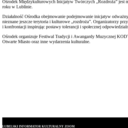
Ośrodek Międzykulturowych Inicjatyw Twórczych „Rozdroża” jest miej
roku w Lublinie.
Działalność Ośrodka obejmowanie podejmowanie inicjatyw odważnyc
nieznane jeszcze terytoria i kulturowe „rozdroża”. Organizatorzy prz
i konfrontacji inspirując postawy tolerancji i społecznej odpowiedzial
Ośrodek organizuje Festiwal Tradycji i Awangardy Muzycznej KODY,
Otwarte Miasto oraz inne wydarzenia kulturalne.
LUBELSKI INFORMATOR KULTURALNY ZOOM