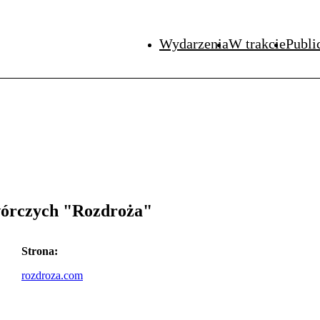
Wydarzenia
W trakcie
Publi
wórczych "Rozdroża"
Strona:
rozdroza.com