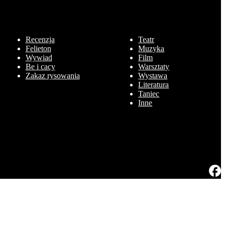
Recenzja
Teatr
Felieton
Muzyka
Wywiad
Film
Be i cacy
Warsztaty
Zakaz rysowania
Wystawa
Literatura
Taniec
Inne