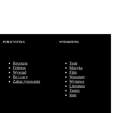
PUBLICYSTYKA
WYDARZENIA
Recenzja
Teatr
Felieton
Muzyka
Wywiad
Film
Be i cacy
Warsztaty
Zakaz rysowania
Wystawa
Literatura
Taniec
Inne