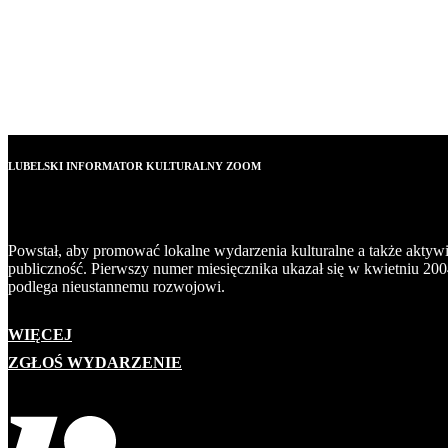
LUBELSKI INFORMATOR KULTURALNY ZOOM
Powstał, aby promować lokalne wydarzenia kulturalne a także aktyw
publiczność. Pierwszy numer miesięcznika ukazał się w kwietniu 200
podlega nieustannemu rozwojowi.
WIĘCEJ
ZGŁOŚ WYDARZENIE