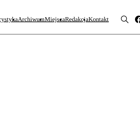
MIEJSCA
cystyka
Archiwum
Miejsca
Redakcja
Kontakt