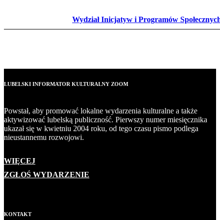
Wydział Inicjatyw i Programów Społecznyc
LUBELSKI INFORMATOR KULTURALNY ZOOM
Powstał, aby promować lokalne wydarzenia kulturalne a także
aktywizować lubelską publiczność. Pierwszy numer miesięcznika
ukazał się w kwietniu 2004 roku, od tego czasu pismo podlega
nieustannemu rozwojowi.
WIĘCEJ
ZGŁOŚ WYDARZENIE
KONTAKT