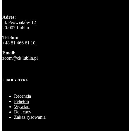
Adres:
ul. Peowiaków 12
20-007 Lublin
Telefon:
+48 81 466 61 10
Email:
zoom@ck.lublin.pl
PUBLICYSTYKA
Recenzja
Felieton
Wywiad
Be i cacy
Zakaz rysowania