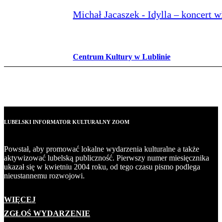
Michał Jacaszek - Idylla – koncert 
Centrum Kultury w Lublinie
LUBELSKI INFORMATOR KULTURALNY ZOOM
Powstał, aby promować lokalne wydarzenia kulturalne a także
aktywizować lubelską publiczność. Pierwszy numer miesięcznika
ukazał się w kwietniu 2004 roku, od tego czasu pismo podlega
nieustannemu rozwojowi.
WIĘCEJ
ZGŁOŚ WYDARZENIE