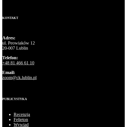
KONTAKT
Adres:
ul. Peowiaków 12
20-007 Lublin
Telefon:
+48 81 466 61 10
Email:
zoom@ck.lublin.pl
PUBLICYSTYKA
Recenzja
Felieton
Wywiad