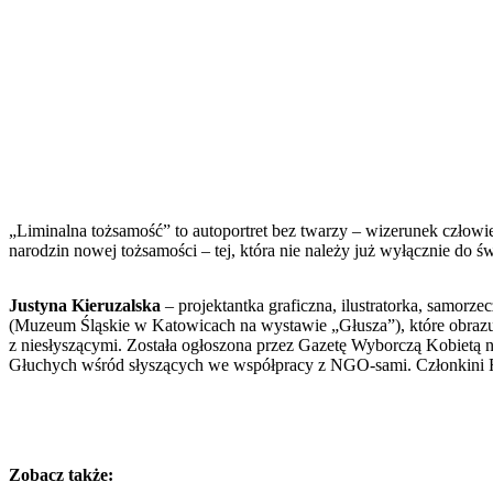
„Liminalna tożsamość” to autoportret bez twarzy – wizerunek człow
narodzin nowej tożsamości – tej, która nie należy już wyłącznie do ś
Justyna Kieruzalska
– projektantka graficzna, ilustratorka, samorz
(Muzeum Śląskie w Katowicach na wystawie „Głusza”), które obrazu
z niesłyszącymi. Została ogłoszona przez Gazetę Wyborczą Kobietą 
Głuchych wśród słyszących we współpracy z NGO-sami. Członkini R
Zobacz także: