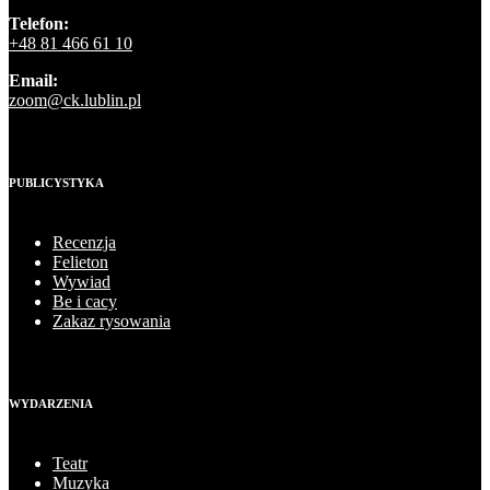
Telefon:
+48 81 466 61 10
Email:
zoom@ck.lublin.pl
PUBLICYSTYKA
Recenzja
Felieton
Wywiad
Be i cacy
Zakaz rysowania
WYDARZENIA
Teatr
Muzyka