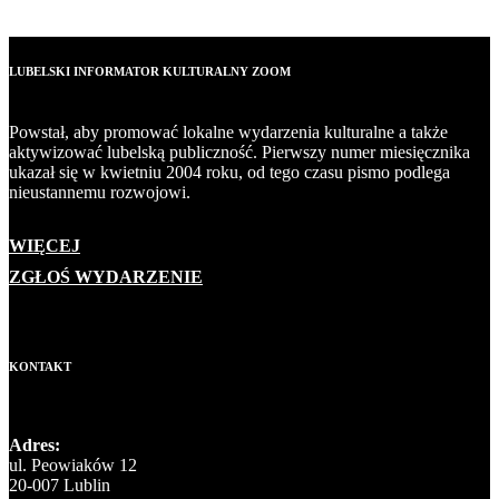
LUBELSKI INFORMATOR KULTURALNY ZOOM
Powstał, aby promować lokalne wydarzenia kulturalne a także
aktywizować lubelską publiczność. Pierwszy numer miesięcznika
ukazał się w kwietniu 2004 roku, od tego czasu pismo podlega
nieustannemu rozwojowi.
WIĘCEJ
ZGŁOŚ WYDARZENIE
KONTAKT
Adres:
ul. Peowiaków 12
20-007 Lublin