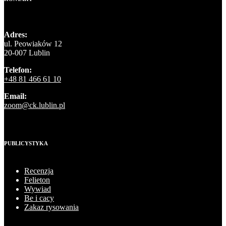
Adres:
ul. Peowiaków 12
20-007 Lublin
Telefon:
+48 81 466 61 10
Email:
zoom@ck.lublin.pl
PUBLICYSTYKA
Recenzja
Felieton
Wywiad
Be i cacy
Zakaz rysowania