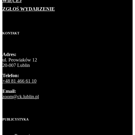
WIĘCEJ
ZGŁOŚ WYDARZENIE
KONTAKT
Adres:
ul. Peowiaków 12
20-007 Lublin
Telefon:
+48 81 466 61 10
Email:
zoom@ck.lublin.pl
PUBLICYSTYKA