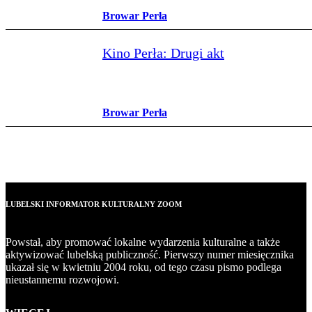
Browar Perła
Kino Perła: Drugi akt
Browar Perła
LUBELSKI INFORMATOR KULTURALNY ZOOM
Powstał, aby promować lokalne wydarzenia kulturalne a także
aktywizować lubelską publiczność. Pierwszy numer miesięcznika
ukazał się w kwietniu 2004 roku, od tego czasu pismo podlega
nieustannemu rozwojowi.