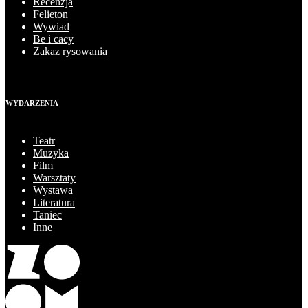
Recenzja
Felieton
Wywiad
Be i cacy
Zakaz rysowania
WYDARZENIA
Teatr
Muzyka
Film
Warsztaty
Wystawa
Literatura
Taniec
Inne