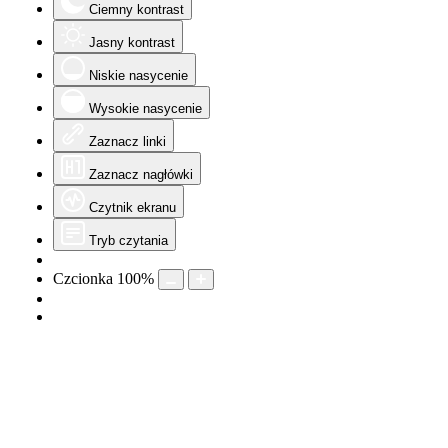
Ciemny kontrast
Jasny kontrast
Niskie nasycenie
Wysokie nasycenie
Zaznacz linki
Zaznacz nagłówki
Czytnik ekranu
Tryb czytania
Czcionka
100
%