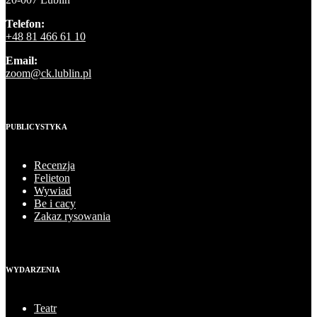
Telefon:
+48 81 466 61 10
Email:
zoom@ck.lublin.pl
PUBLICYSTYKA
Recenzja
Felieton
Wywiad
Be i cacy
Zakaz rysowania
WYDARZENIA
Teatr