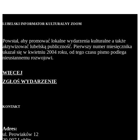
LUBELSKI INFORMATOR KULTURALNY ZOOM
Powstał, aby promować lokalne wydarzenia kulturalne a także
aktywizować lubelską publiczność. Pierwszy numer miesięcznika
ukazał się w kwietniu 2004 roku, od tego czasu pismo podlega
nieustannemu rozwojowi.
WIĘCEJ
ZGŁOŚ WYDARZENIE
KONTAKT
Adres:
ul. Peowiaków 12
20-007 Lublin