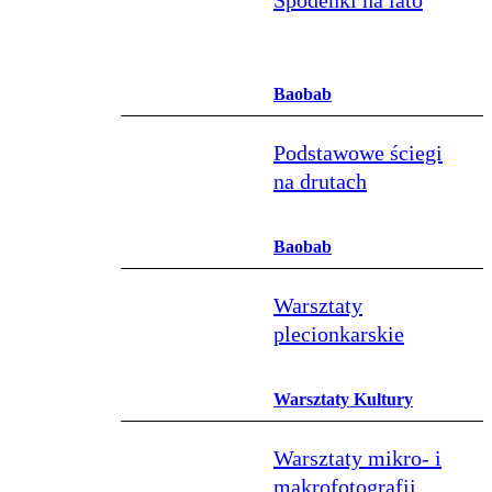
Spodenki na lato
Baobab
Podstawowe ściegi
na drutach
Baobab
Warsztaty
plecionkarskie
Warsztaty Kultury
Warsztaty mikro- i
makrofotografii