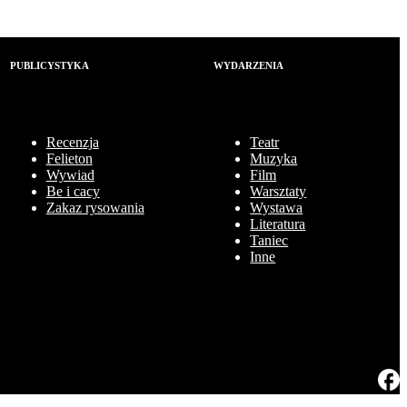
PUBLICYSTYKA
WYDARZENIA
Recenzja
Teatr
Felieton
Muzyka
Wywiad
Film
Be i cacy
Warsztaty
Zakaz rysowania
Wystawa
Literatura
Taniec
Inne