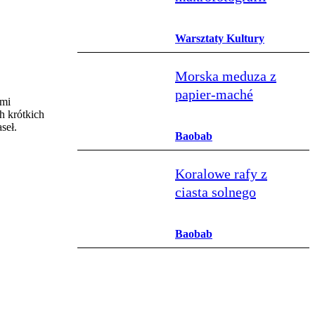
Warsztaty Kultury
Morska meduza z
papier‑maché
ami
h krótkich
seł.
Baobab
Koralowe rafy z
ciasta solnego
Baobab