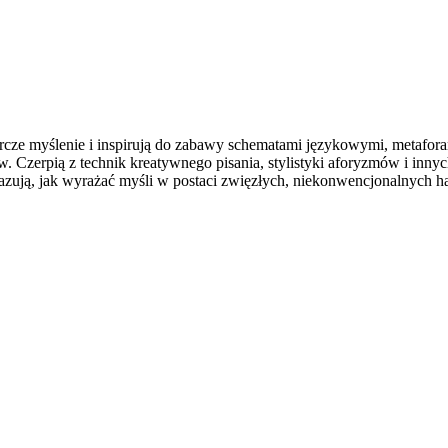
rcze myślenie i inspirują do zabawy schematami językowymi, metafor
w. Czerpią z technik kreatywnego pisania, stylistyki aforyzmów i innyc
kazują, jak wyrażać myśli w postaci zwięzłych, niekonwencjonalnych ha