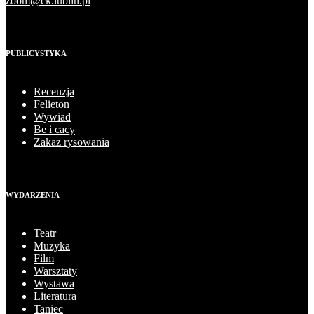
zoom@ck.lublin.pl
PUBLICYSTYKA
Recenzja
Felieton
Wywiad
Be i cacy
Zakaz rysowania
WYDARZENIA
Teatr
Muzyka
Film
Warsztaty
Wystawa
Literatura
Taniec