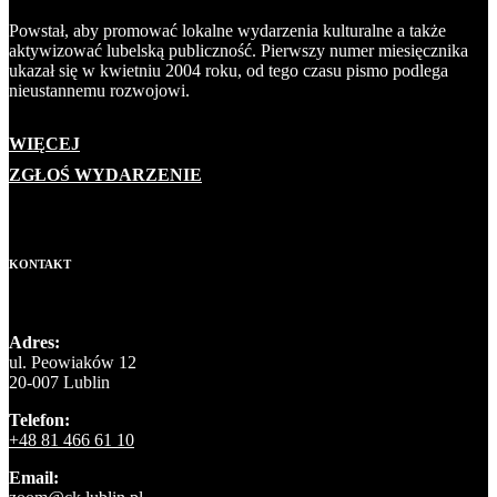
Powstał, aby promować lokalne wydarzenia kulturalne a także
aktywizować lubelską publiczność. Pierwszy numer miesięcznika
ukazał się w kwietniu 2004 roku, od tego czasu pismo podlega
nieustannemu rozwojowi.
WIĘCEJ
ZGŁOŚ WYDARZENIE
KONTAKT
Adres:
ul. Peowiaków 12
20-007 Lublin
Telefon:
+48 81 466 61 10
Email: