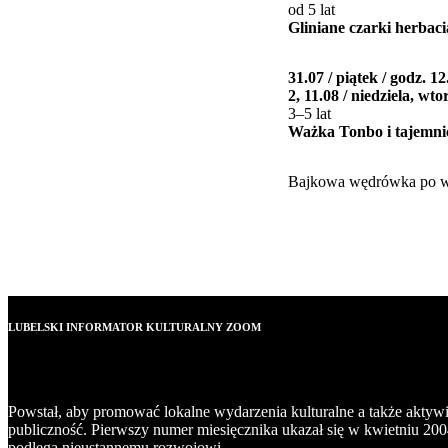
od 5 lat
Gliniane czarki herbac
31.07 / piątek / godz. 12
2, 11.08 / niedziela, wto
3–5 lat
Ważka Tonbo i tajemn
Bajkowa wędrówka po wys
LUBELSKI INFORMATOR KULTURALNY ZOOM
Powstał, aby promować lokalne wydarzenia kulturalne a także aktyw
publiczność. Pierwszy numer miesięcznika ukazał się w kwietniu 200
podlega nieustannemu rozwojowi.