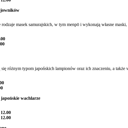
ojowników
e rodzaje masek samurajskich, w tym menpō i wykonają własne maski, 
.00
.00
zą się różnym typom japońskich lampionów oraz ich znaczeniu, a takż
.00
00
 japońskie wachlarze
 12.00
 12.00
iane