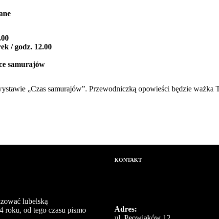
iane
.00
rek / godz. 12.00
ice samurajów
tawie „Czas samurajów”. Przewodniczką opowieści będzie ważka Tonb
KONTAKT
izować lubelską
Adres:
4 roku, od tego czasu pismo
ul. Peowiaków 12