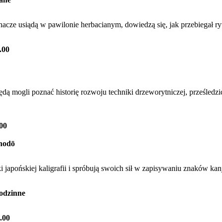
acze usiądą w pawilonie herbacianym, dowiedzą się, jak przebiegał ryt
.00
dą mogli poznać historię rozwoju techniki drzeworytniczej, prześledzi
.00
shodō
i japońskiej kaligrafii i spróbują swoich sił w zapisywaniu znaków kanj
rodzinne
2.00