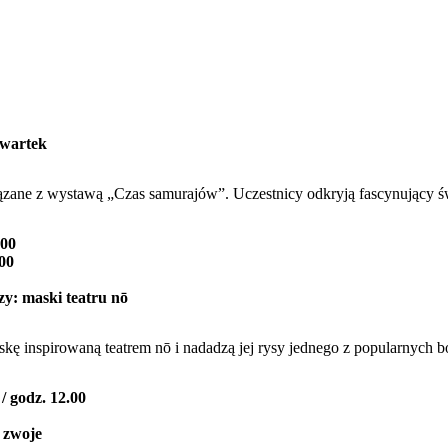
zwartek
ązane z wystawą „Czas samurajów”. Uczestnicy odkryją fascynujący 
.00
.00
zy: maski teatru nō
ę inspirowaną teatrem nō i nadadzą jej rysy jednego z popularnych b
 / godz. 12.00
 zwoje