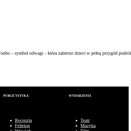
o – symbol odwagi – która zabierze dzieci w pełną przygód podróż 
PUBLICYSTYKA
WYDARZENIA
Recenzja
Teatr
Felieton
Muzyka
Wywiad
Film