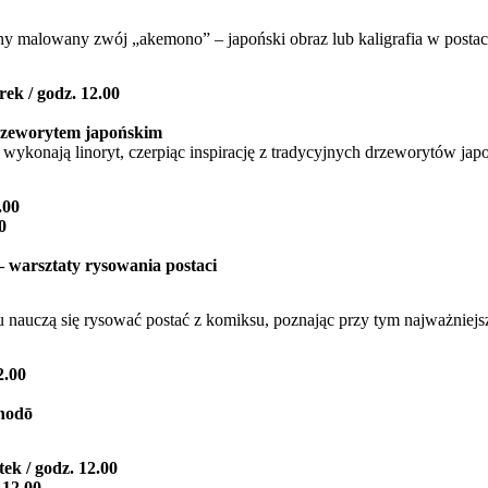
ny malowany zwój „akemono” – japoński obraz lub kaligrafia w postac
rek / godz. 12.00
rzeworytem japońskim
i wykonają linoryt, czerpiąc inspirację z tradycyjnych drzeworytów jap
.00
0
 warsztaty rysowania postaci
u nauczą się rysować postać z komiksu, poznając przy tym najważniej
2.00
shodō
tek / godz. 12.00
 12.00