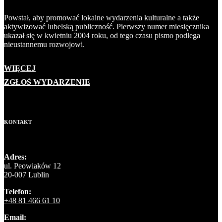
Powstał, aby promować lokalne wydarzenia kulturalne a także
aktywizować lubelską publiczność. Pierwszy numer miesięcznika
ukazał się w kwietniu 2004 roku, od tego czasu pismo podlega
nieustannemu rozwojowi.
WIĘCEJ
ZGŁOŚ WYDARZENIE
KONTAKT
Adres:
ul. Peowiaków 12
20-007 Lublin
Telefon:
+48 81 466 61 10
Email: