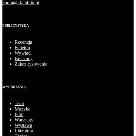
zoom@ck.lublin.pl
PUBLICYSTYKA
Recenzja
Felieton
Wywiad
Be i cacy
Zakaz rysowania
WYDARZENIA
Teatr
Muzyka
Film
Warsztaty
Wystawa
Literatura