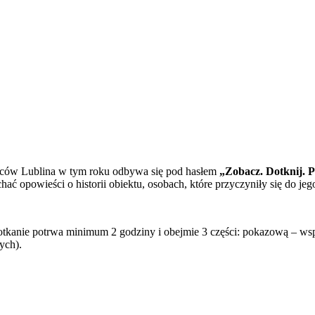
ańców Lublina w tym roku odbywa się pod hasłem
„Zobacz. Dotknij. P
hać opowieści o historii obiektu, osobach, które przyczyniły się do je
otkanie potrwa minimum 2 godziny i obejmie 3 części: pokazową – wsp
ych).