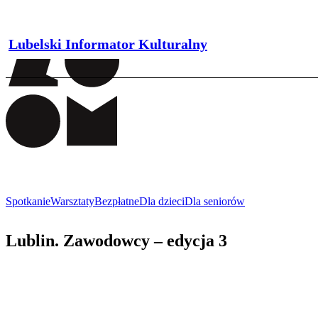
Lubelski Informator Kulturalny
Spotkanie
Warsztaty
Bezpłatne
Dla dzieci
Dla seniorów
Lublin. Zawodowcy – edycja 3