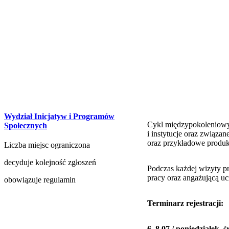
Wydział Inicjatyw i Programów
Cykl międzypokoleniowyc
Społecznych
i instytucje oraz związa
oraz przykładowe produkt
Liczba miejsc ograniczona
decyduje kolejność zgłoszeń
Podczas każdej wizyty p
pracy oraz angażującą uc
obowiązuje regulamin
Terminarz rejestracji:
6, 8.07 / poniedziałek, 