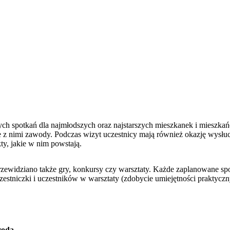
h spotkań dla najmłodszych oraz najstarszych mieszkanek i mieszk
ne z nimi zawody. Podczas wizyt uczestnicy mają również okazję wysłuc
y, jakie w nim powstają.
rzewidziano także gry, konkursy czy warsztaty. Każde zaplanowane sp
zestniczki i uczestników w warsztaty (zdobycie umiejętności praktyczn
środa