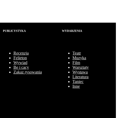
PUBLICYSTYKA
WYDARZENIA
Recenzja
Teatr
Felieton
Muzyka
Wywiad
Film
Be i cacy
Warsztaty
Zakaz rysowania
Wystawa
Literatura
Taniec
Inne