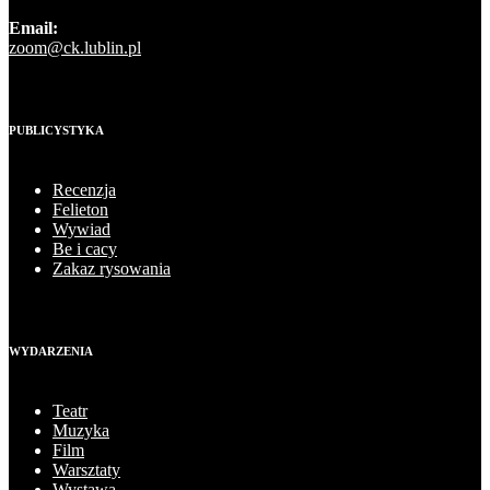
Email:
zoom@ck.lublin.pl
PUBLICYSTYKA
Recenzja
Felieton
Wywiad
Be i cacy
Zakaz rysowania
WYDARZENIA
Teatr
Muzyka
Film
Warsztaty
Wystawa