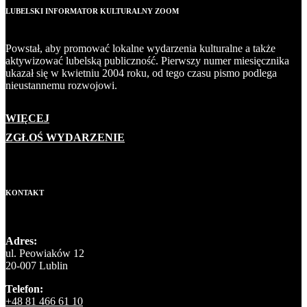
LUBELSKI INFORMATOR KULTURALNY ZOOM
Powstał, aby promować lokalne wydarzenia kulturalne a także
aktywizować lubelską publiczność. Pierwszy numer miesięcznika
ukazał się w kwietniu 2004 roku, od tego czasu pismo podlega
nieustannemu rozwojowi.
WIĘCEJ
ZGŁOŚ WYDARZENIE
KONTAKT
Adres:
ul. Peowiaków 12
20-007 Lublin
Telefon:
+48 81 466 61 10