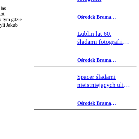
las
iot
Ośrodek Brama
o tym gdzie
Grodzka - Teatr NN
yli Jakub
Lublin lat 60.
śladami fotografii
Romualda Marona
Ośrodek Brama
Grodzka - Teatr NN
Spacer śladami
nieistniejących ulic
Podzamcza
Ośrodek Brama
Grodzka - Teatr NN