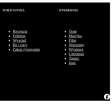
PUBLICYSTYKA
WYDARZENIA
Recenzja
Teatr
Felieton
Muzyka
Wywiad
Film
Be i cacy
Warsztaty
Zakaz rysowania
Wystawa
Literatura
Taniec
Inne