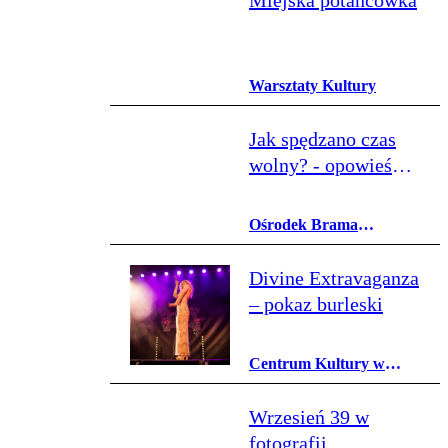
Miejska potańcówka
Warsztaty Kultury
Jak spędzano czas
wolny? - opowieść o
rozrywkach w
staropolskim
Ośrodek Brama
Lublinie
Grodzka - Teatr NN
Divine Extravaganza
– pokaz burleski
Centrum Kultury w
Lublinie
Wrzesień 39 w
fotografii