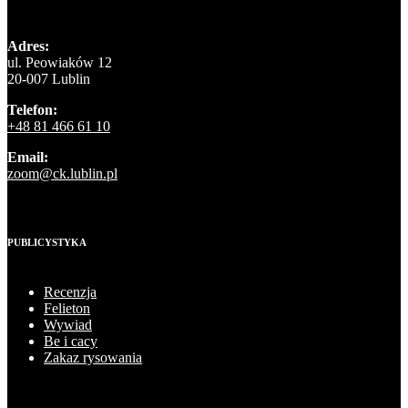
Adres:
ul. Peowiaków 12
20-007 Lublin
Telefon:
+48 81 466 61 10
Email:
zoom@ck.lublin.pl
PUBLICYSTYKA
Recenzja
Felieton
Wywiad
Be i cacy
Zakaz rysowania