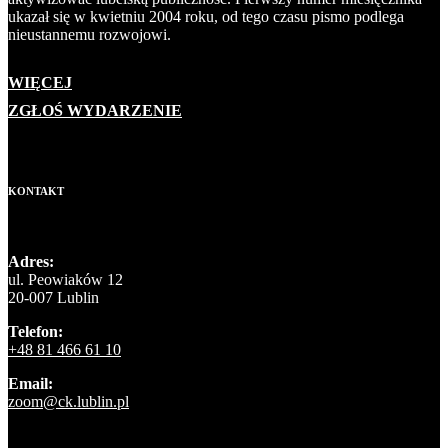
ukazał się w kwietniu 2004 roku, od tego czasu pismo podlega
nieustannemu rozwojowi.
WIĘCEJ
ZGŁOŚ WYDARZENIE
KONTAKT
Adres:
ul. Peowiaków 12
20-007 Lublin
Telefon:
+48 81 466 61 10
Email:
zoom@ck.lublin.pl