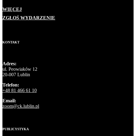
WIĘCEJ
ZGŁOŚ WYDARZENIE
KONTAKT
Adres:
ul. Peowiaków 12
20-007 Lublin
Telefon:
+48 81 466 61 10
Email:
zoom@ck.lublin.pl
PUBLICYSTYKA