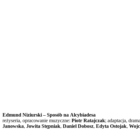
Edmund Niziurski – Sposób na Alcybiadesa
reżyseria, opracowanie muzyczne:
Piotr Ratajczak
; adaptacja, dram
Janowska
,
Jowita Stępniak
,
Daniel Dobosz
,
Edyta Ostojak
,
Wojc