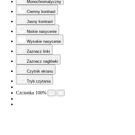
Monochromatyczny
Ciemny kontrast
Jasny kontrast
Niskie nasycenie
Wysokie nasycenie
Zaznacz linki
Zaznacz nagłówki
Czytnik ekranu
Tryb czytania
Czcionka
100
%