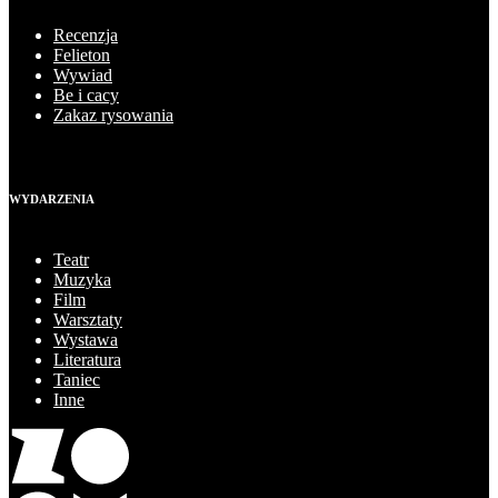
Recenzja
Felieton
Wywiad
Be i cacy
Zakaz rysowania
WYDARZENIA
Teatr
Muzyka
Film
Warsztaty
Wystawa
Literatura
Taniec
Inne