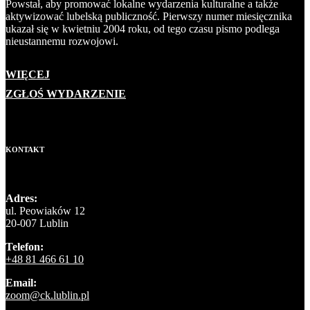
Powstał, aby promować lokalne wydarzenia kulturalne a także
aktywizować lubelską publiczność. Pierwszy numer miesięcznika
ukazał się w kwietniu 2004 roku, od tego czasu pismo podlega
nieustannemu rozwojowi.
WIĘCEJ
ZGŁOŚ WYDARZENIE
KONTAKT
Adres:
ul. Peowiaków 12
20-007 Lublin
Telefon:
+48 81 466 61 10
Email:
zoom@ck.lublin.pl