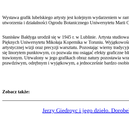
Wystawa grafik lubelskiego artysty jest kolejnym wydarzeniem w r
utworzenia i działalności Ogrodu Botanicznego Uniwersytetu Marii 
Stanisław Bałdyga urodził się w 1945 r. w Lublinie. Artysta studiowa
Pięknych Uniwersytetu Mikołaja Kopernika w Toruniu. Wyjątkowość je
artystycznej wizji oraz precyzji warsztatu. Pozostając wierny tradycyj
się linorytem punktowym, co pozwala mu osiągać efekty graficzne bl
trawionym. Utrwalony w jego grafikach obraz natury pozostawia wr
prawdziwym, odrębnym i wyjątkowym, a jednocześnie bardzo osobi
Zobacz także:
Jerzy Giedroyc i jego dzieło. Dorobe