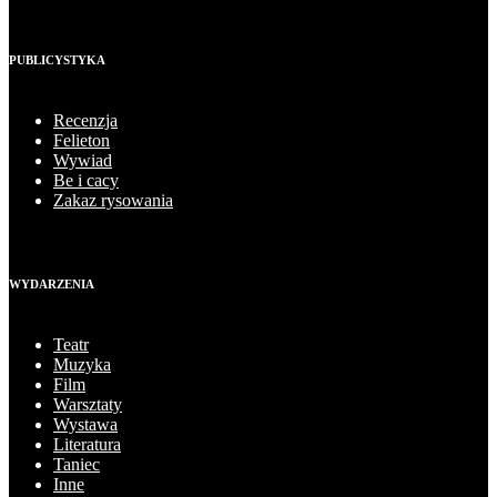
PUBLICYSTYKA
Recenzja
Felieton
Wywiad
Be i cacy
Zakaz rysowania
WYDARZENIA
Teatr
Muzyka
Film
Warsztaty
Wystawa
Literatura
Taniec
Inne