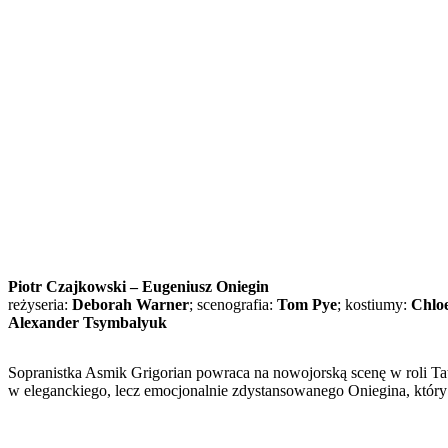
Piotr Czajkowski – Eugeniusz Oniegin
reżyseria:
Deborah Warner
; scenografia:
Tom Pye
; kostiumy:
Chloe
Alexander Tsymbalyuk
Sopranistka Asmik Grigorian powraca na nowojorską scenę w roli Tat
w eleganckiego, lecz emocjonalnie zdystansowanego Oniegina, któr