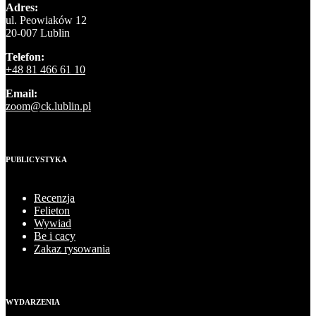
Adres:
ul. Peowiaków 12
20-007 Lublin
Telefon:
+48 81 466 61 10
Email:
zoom@ck.lublin.pl
PUBLICYSTYKA
Recenzja
Felieton
Wywiad
Be i cacy
Zakaz rysowania
WYDARZENIA