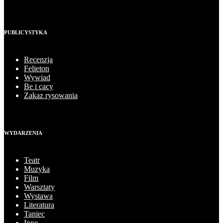
PUBLICYSTYKA
Recenzja
Felieton
Wywiad
Be i cacy
Zakaz rysowania
WYDARZENIA
Teatr
Muzyka
Film
Warsztaty
Wystawa
Literatura
Taniec
Inne