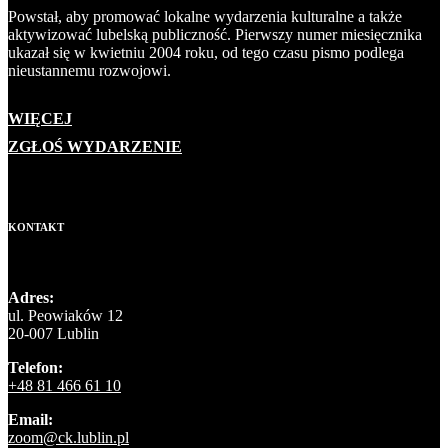
Powstał, aby promować lokalne wydarzenia kulturalne a także
aktywizować lubelską publiczność. Pierwszy numer miesięcznika
ukazał się w kwietniu 2004 roku, od tego czasu pismo podlega
nieustannemu rozwojowi.
WIĘCEJ
ZGŁOŚ WYDARZENIE
KONTAKT
Adres:
ul. Peowiaków 12
20-007 Lublin
Telefon:
+48 81 466 61 10
Email:
zoom@ck.lublin.pl