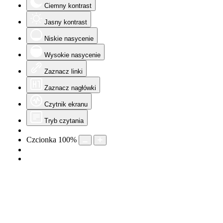
Ciemny kontrast
Jasny kontrast
Niskie nasycenie
Wysokie nasycenie
Zaznacz linki
Zaznacz nagłówki
Czytnik ekranu
Tryb czytania
Czcionka
100
%