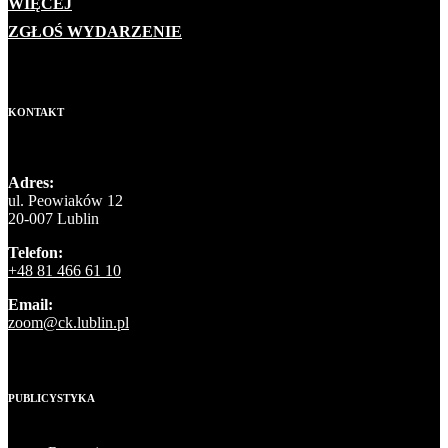
WIĘCEJ
ZGŁOŚ WYDARZENIE
KONTAKT
Adres:
ul. Peowiaków 12
20-007 Lublin
Telefon:
+48 81 466 61 10
Email:
zoom@ck.lublin.pl
PUBLICYSTYKA