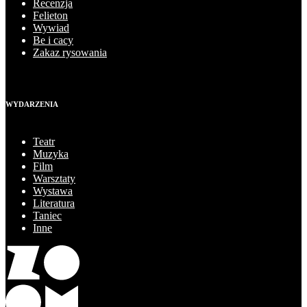
Recenzja
Felieton
Wywiad
Be i cacy
Zakaz rysowania
WYDARZENIA
Teatr
Muzyka
Film
Warsztaty
Wystawa
Literatura
Taniec
Inne