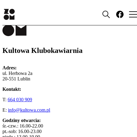
MIEJSCA
Kultowa Klubokawiarnia
Adres:
ul. Herbowa 2a
20-551 Lublin
Kontakt:
T:
664 030 909
E:
info@kultowa.com.pl
Godziny otwarcia:
śr.-czw.: 16.00-22.00
pt.-sob: 16.00-23.00
niedz.: 13.00-19.00