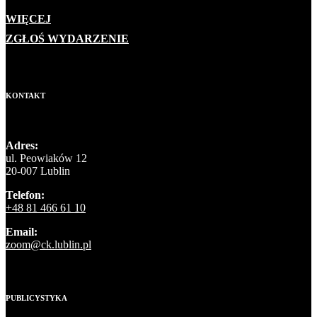
WIĘCEJ
ZGŁOŚ WYDARZENIE
KONTAKT
Adres:
ul. Peowiaków 12
20-007 Lublin
Telefon:
+48 81 466 61 10
Email:
zoom@ck.lublin.pl
PUBLICYSTYKA