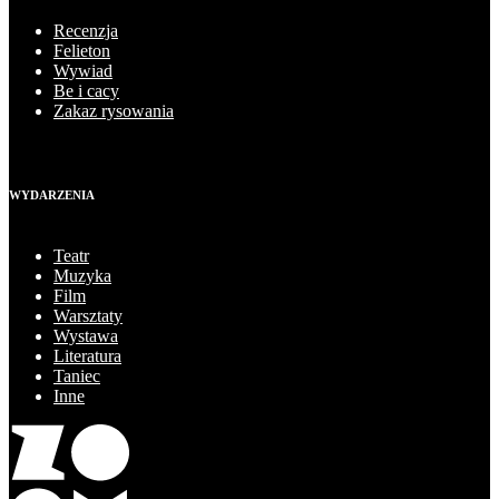
Recenzja
Felieton
Wywiad
Be i cacy
Zakaz rysowania
WYDARZENIA
Teatr
Muzyka
Film
Warsztaty
Wystawa
Literatura
Taniec
Inne