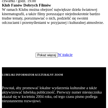
czwartki / godz. 19.00
Klub Fanów Dobrych Filmów
W ramach Klubu można obejrzeć największe dzieła światowej
kinematografii, a także filmy poruszające niejednokrotnie bardzo
trudne tematy, porozmawiać o nich, podzielić się swoimi
odczuciami i przemyśleniami w przyjaznej i kulturalnej atmosferze.
W trakcie
Pokaż więcej
LUBELSKI INFORMATOR KULTURALNY ZOOM
Powstał, aby promować lokalne wydarzenia kulturalne a także
aktywizować lubelską publiczność. Pierwszy numer miesięcznika
ukazał się w kwietniu 2004 roku, od tego czasu pismo podlega
nieustannemu rozwojowi.