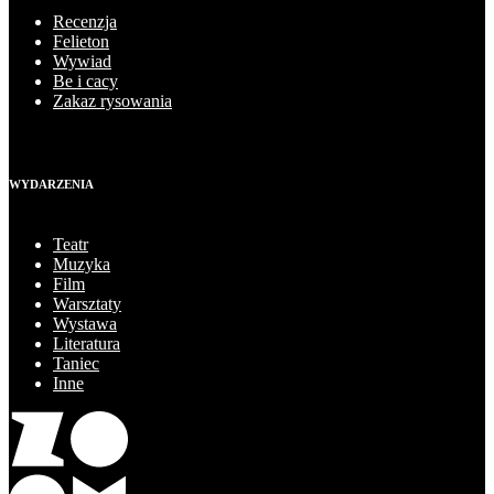
Recenzja
Felieton
Wywiad
Be i cacy
Zakaz rysowania
WYDARZENIA
Teatr
Muzyka
Film
Warsztaty
Wystawa
Literatura
Taniec
Inne