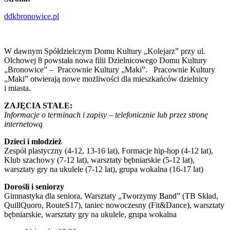
ddkbronowice.pl
W dawnym Spółdzielczym Domu Kultury „Kolejarz” przy ul.
Olchowej 8 powstała nowa filii Dzielnicowego Domu Kultury
„Bronowice” – Pracownie Kultury „Maki”. Pracownie Kultury
„Maki” otwierają nowe możliwości dla mieszkańców dzielnicy
i miasta.
ZAJĘCIA STAŁE:
Informacje o terminach i zapisy – telefonicznie lub przez stronę
internetową
Dzieci i młodzież
Zespół plastyczny (4-12, 13-16 lat), Formacje hip-hop (4-12 lat),
Klub szachowy (7-12 lat), warsztaty bębniarskie (5-12 lat),
warsztaty gry na ukulele (7-12 lat), grupa wokalna (16-17 lat)
Dorośli i seniorzy
Gimnastyka dla seniora, Warsztaty „Tworzymy Band” (TB Skład,
QuillQuoro, RouteS17), taniec nowoczesny (Fit&Dance), warsztaty
bębniarskie, warsztaty gry na ukulele, grupa wokalna