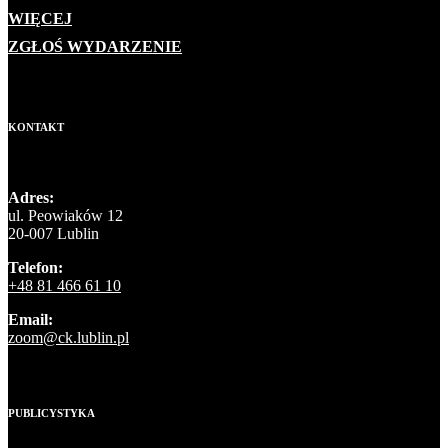
WIĘCEJ
ZGŁOŚ WYDARZENIE
KONTAKT
Adres:
ul. Peowiaków 12
20-007 Lublin
Telefon:
+48 81 466 61 10
Email:
zoom@ck.lublin.pl
PUBLICYSTYKA