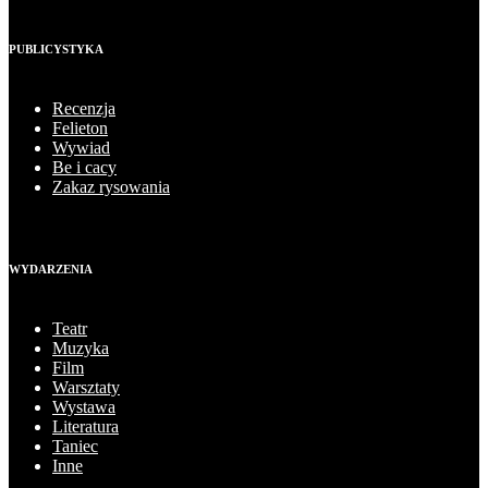
PUBLICYSTYKA
Recenzja
Felieton
Wywiad
Be i cacy
Zakaz rysowania
WYDARZENIA
Teatr
Muzyka
Film
Warsztaty
Wystawa
Literatura
Taniec
Inne