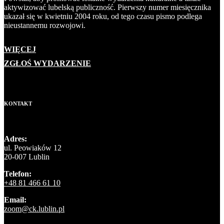
aktywizować lubelską publiczność. Pierwszy numer miesięcznika
ukazał się w kwietniu 2004 roku, od tego czasu pismo podlega
nieustannemu rozwojowi.
WIĘCEJ
ZGŁOŚ WYDARZENIE
KONTAKT
Adres:
ul. Peowiaków 12
20-007 Lublin
Telefon:
+48 81 466 61 10
Email:
zoom@ck.lublin.pl