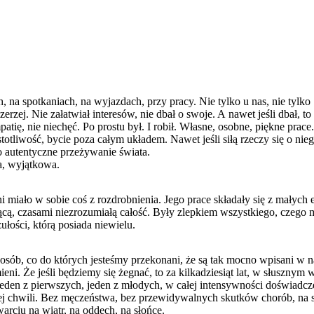
 na spotkaniach, na wyjazdach, przy pracy. Nie tylko u nas, nie tylko
erzej. Nie załatwiał interesów, nie dbał o swoje. A nawet jeśli dbał, to
tię, nie niechęć. Po prostu był. I robił. Własne, osobne, piękne prace.
otliwość, bycie poza całym układem. Nawet jeśli siłą rzeczy się o nieg
o autentyczne przeżywanie świata.
a, wyjątkowa.
miało w sobie coś z rozdrobnienia. Jego prace składały się z małych
ącą, czasami niezrozumiałą całość. Były zlepkiem wszystkiego, czego
ułości, którą posiada niewielu.
osób, co do których jesteśmy przekonani, że są tak mocno wpisani w n
mieni. Że jeśli będziemy się żegnać, to za kilkadziesiąt lat, w słusznym 
eden z pierwszych, jeden z młodych, w całej intensywności doświadcz
ej chwili. Bez męczeństwa, bez przewidywalnych skutków chorób, na 
warciu na wiatr, na oddech, na słońce.