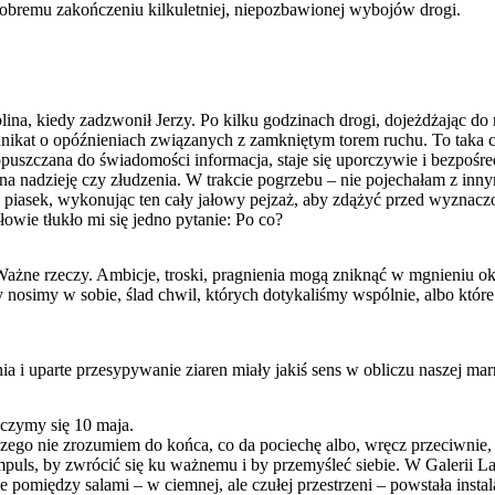
obremu zakończeniu kilkuletniej, niepozbawionej wybojów drogi.
na, kiedy zadzwonił Jerzy. Po kilku godzinach drogi, dojeżdżając do 
nikat o opóźnieniach związanych z zamkniętym torem ruchu. To taka c
opuszczana do świadomości informacja, staje się uporczywie i bezpośre
 na nadzieję czy złudzenia. W trakcie pogrzebu – nie pojechałam z inn
 piasek, wykonując ten cały jałowy pejzaż, aby zdążyć przed wyznac
owie tłukło mi się jedno pytanie: Po co?
Ważne rzeczy. Ambicje, troski, pragnienia mogą zniknąć w mgnieniu o
ry nosimy w sobie, ślad chwil, których dotykaliśmy wspólnie, albo któr
a i uparte przesypywanie ziaren miały jakiś sens w obliczu naszej mar
aczymy się 10 maja.
zego nie zrozumiem do końca, co da pociechę albo, wręcz przeciwnie,
uls, by zwrócić się ku ważnemu i by przemyśleć siebie. W Galerii La
ie pomiędzy salami – w ciemnej, ale czułej przestrzeni – powstała instal