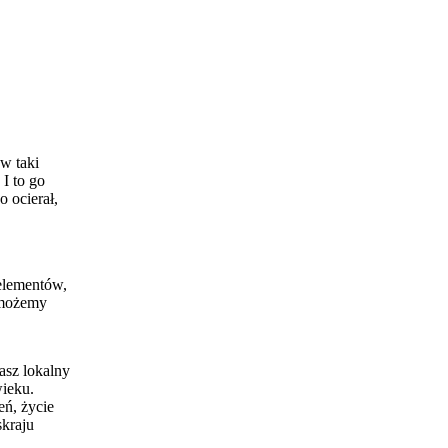
 w taki
 I to go
o ocierał,
 elementów,
 możemy
asz lokalny
wieku.
eń, życie
skraju