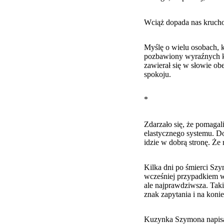
Wciąż dopada nas kruchoś
Myślę o wielu osobach, k
pozbawiony wyraźnych ko
zawierał się w słowie o
spokoju.
*
Zdarzało się, że pomaga
elastycznego systemu. D
idzie w dobrą stronę. Że 
Kilka dni po śmierci Sz
wcześniej przypadkiem wp
ale najprawdziwsza. Taki
znak zapytania i na koni
Kuzynka Szymona napisała