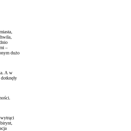
miasta,
hwila,
dnio
ymi –
zonym dużo
ka. A w
e dotknęły
ności.
 wytrąci
birynt,
acja