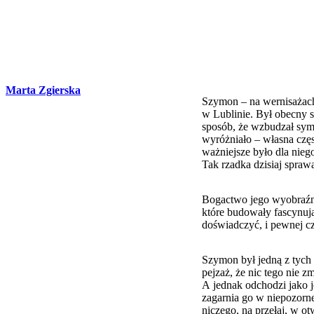
Marta Zgierska
Szymon – na wernisażach,
w Lublinie. Był obecny sz
sposób, że wzbudzał sympa
wyróżniało – własna częst
ważniejsze było dla nieg
Tak rzadka dzisiaj spraw
Bogactwo jego wyobraźni 
które budowały fascynuj
doświadczyć, i pewnej cz
Szymon był jedną z tych 
pejzaż, że nic tego nie z
A jednak odchodzi jako j
zagarnia go w niepozorn
niczego, na przełaj, w ot