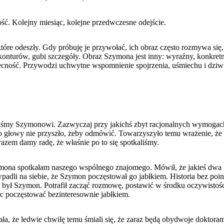
ć. Kolejny miesiąc, kolejne przedwczesne odejście.
tóre odeszły. Gdy próbuję je przywołać, ich obraz często rozmywa się, 
nturów, gubi szczegóły. Obraz Szymona jest inny: wyraźny, konkretn
becność. Przywodzi uchwytne wspomnienie spojrzenia, uśmiechu i dzi
liśmy Szymonowi. Zazwyczaj przy jakichś zbyt racjonalnych wymogac
o głowy nie przyszło, żeby odmówić. Towarzyszyło temu wrażenie, że
razem damy radę, że właśnie po to się spotkaliśmy.
ymona spotkałam naszego wspólnego znajomego. Mówił, że jakieś dwa 
adli na siebie, że Szymon poczęstował go jabłkiem. Historia bez poin
 był Szymon. Potrafił zacząć rozmowę, postawić w środku oczywistośc
ec poczęstować bezinteresownie jabłkiem.
, że ledwie chwilę temu śmiali się, że zaraz będą obydwoje doktoram