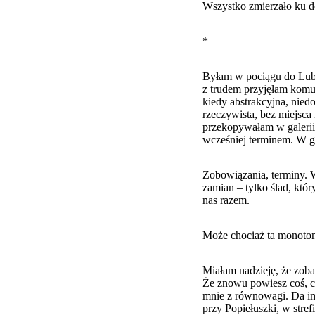
Wszystko zmierzało ku d
*
Byłam w pociągu do Lubli
z trudem przyjęłam komu
kiedy abstrakcyjna, nied
rzeczywista, bez miejsca
przekopywałam w galerii
wcześniej terminem. W gł
Zobowiązania, terminy. 
zamian – tylko ślad, któ
nas razem.
Może chociaż ta monotoni
Miałam nadzieję, że zob
Że znowu powiesz coś, c
mnie z równowagi. Da imp
przy Popiełuszki, w stref