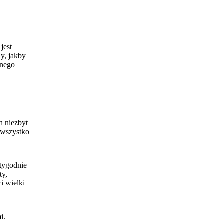
jest
y, jakby
wnego
h niezbyt
 wszystko
tygodnie
ty,
i wielki
i.