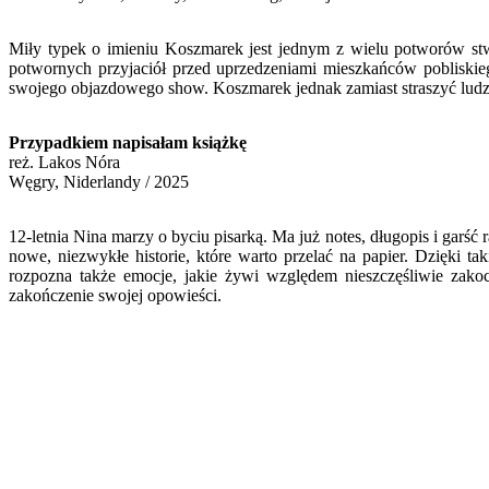
Miły typek o imieniu Koszmarek jest jednym z wielu potworów s
potwornych przyjaciół przed uprzedzeniami mieszkańców pobliskie
swojego objazdowego show. Koszmarek jednak zamiast straszyć ludzi z
Przypadkiem napisałam książkę
reż.
Lakos Nóra
Węgry, Niderlandy / 2025
12-letnia Nina marzy o byciu pisarką. Ma już notes, długopis i garść
nowe, niezwykłe historie, które warto przelać na papier. Dzięki 
rozpozna także emocje, jakie żywi względem nieszczęśliwie zako
zakończenie swojej opowieści.