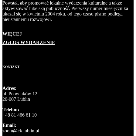
Powstał, aby promować lokalne wydarzenia kulturalne a także
aktywizować lubelską publiczność. Pierwszy numer miesięcznika
ukazał się w kwietniu 2004 roku, od tego czasu pismo podlega
nieustannemu rozwojowi.
WIĘCEJ
ZGŁOŚ WYDARZENIE
KONTAKT
Adres:
ul. Peowiaków 12
20-007 Lublin
Telefon:
+48 81 466 61 10
Email:
zoom@ck.lublin.pl