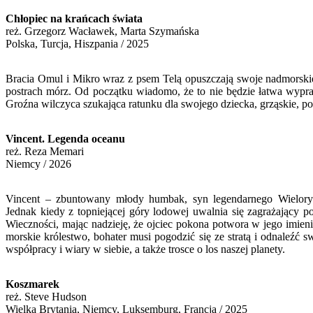
Chłopiec na krańcach świata
reż.
Grzegorz Wacławek, Marta Szymańska
Polska, Turcja, Hiszpania / 2025
Bracia Omul i Mikro wraz z psem Telą opuszczają swoje nadmorskie m
postrach mórz. Od początku wiadomo, że to nie będzie łatwa wypra
Groźna wilczyca szukająca ratunku dla swojego dziecka, grząskie, po
Vincent. Legenda oceanu
reż.
Reza Memari
Niemcy / 2026
Vincent – zbuntowany młody humbak, syn legendarnego Wielorybi
Jednak kiedy z topniejącej góry lodowej uwalnia się zagrażający
Wieczności, mając nadzieję, że ojciec pokona potwora w jego imien
morskie królestwo, bohater musi pogodzić się ze stratą i odnaleźć 
współpracy i wiary w siebie, a także trosce o los naszej planety.
Koszmarek
reż.
Steve Hudson
Wielka Brytania, Niemcy, Luksemburg, Francja / 2025