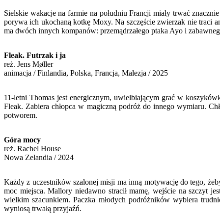
Sielskie wakacje na farmie na południu Francji miały trwać znacznie 
porywa ich ukochaną kotkę Moxy. Na szczęście zwierzak nie traci an
ma dwóch innych kompanów: przemądrzałego ptaka Ayo i zabawnego b
Fleak. Futrzak i ja
reż. Jens Møller
animacja / Finlandia, Polska, Francja, Malezja / 2025
11-letni Thomas jest energicznym, uwielbiającym grać w koszykówk
Fleak. Zabiera chłopca w magiczną podróż do innego wymiaru. Chło
potworem.
Góra mocy
reż.
Rachel House
Nowa Zelandia / 2024
Każdy z uczestników szalonej misji ma inną motywację do tego, żeby
moc miejsca. Mallory niedawno stracił mamę, wejście na szczyt je
wielkim szacunkiem. Paczka młodych podróżników wybiera trudniej
wyniosą trwałą przyjaźń.