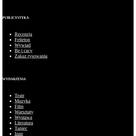
PUBLICYSTYKA
Recenzja
Felieton
Wywiad
Be i cacy
Zakaz rysowania
WYDARZENIA
Teatr
Muzyka
Film
Warsztaty
Wystawa
Literatura
Taniec
Inne