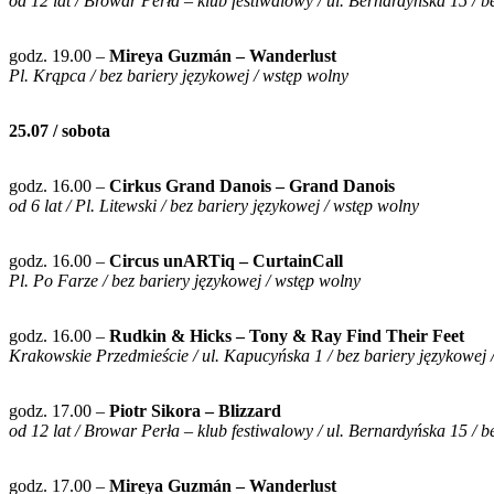
od 12 lat / Browar Perła – klub festiwalowy / ul. Bernardyńska 15 / b
godz. 19.00 –
Mireya Guzmán – Wanderlust
Pl. Krąpca / bez bariery językowej / wstęp wolny
25.07 / sobota
godz. 16.00 –
Cirkus Grand Danois – Grand Danois
od 6 lat / Pl. Litewski / bez bariery językowej / wstęp wolny
godz. 16.00 –
Circus unARTiq – CurtainCall
Pl. Po Farze / bez bariery językowej / wstęp wolny
godz. 16.00 –
Rudkin & Hicks – Tony & Ray Find Their Feet
Krakowskie Przedmieście / ul. Kapucyńska 1 / bez bariery językowej 
godz. 17.00 –
Piotr Sikora – Blizzard
od 12 lat / Browar Perła – klub festiwalowy / ul. Bernardyńska 15 / b
godz. 17.00 –
Mireya Guzmán – Wanderlust