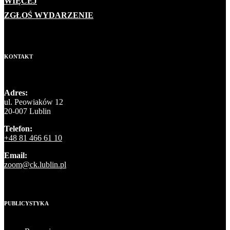
WIĘCEJ
ZGŁOŚ WYDARZENIE
KONTAKT
Adres:
ul. Peowiaków 12
20-007 Lublin
Telefon:
+48 81 466 61 10
Email:
zoom@ck.lublin.pl
PUBLICYSTYKA