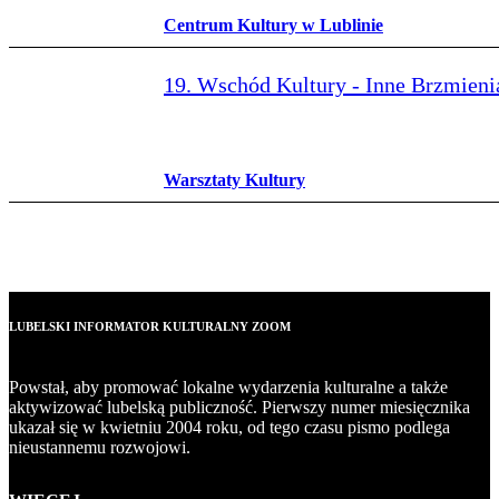
Centrum Kultury w Lublinie
19. Wschód Kultury - Inne Brzmieni
Warsztaty Kultury
LUBELSKI INFORMATOR KULTURALNY ZOOM
Powstał, aby promować lokalne wydarzenia kulturalne a także
aktywizować lubelską publiczność. Pierwszy numer miesięcznika
ukazał się w kwietniu 2004 roku, od tego czasu pismo podlega
nieustannemu rozwojowi.