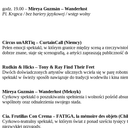
godz. 19.00 –
Mireya Guzmán – Wanderlust
Pl. Krąpca / bez bariery językowej / wstęp wolny
Circus unARTiq – CurtainCall (Niemcy)
Pełen emocji spektakl, w którym granice między sceną a rzeczywistoś
dobrze znane, staje się scenografią, a artyści zapraszają publiczność 
Rudkin & Hicks – Tony & Ray Find Their Feet
Dwóch doświadczonych artystów ulicznych wciela się w parę robotnikó
spektakl w świeży sposób nawiązuje do tradycji wodewilu i kina nie
Mireya Guzmán – Wanderlust (Meksyk)
Cyrkowy spektakl o poszukiwaniu spełnienia i wolności pośród absur
wspólnoty oraz odnalezienia swojego stada.
Cia. Frutillas Con Crema – FATIGA, la mémoire des objets (Chil
Cyrkowo-teatralny spektakl, w którym świat z ponad sześciu tysięcy
niezwykłej przygody.