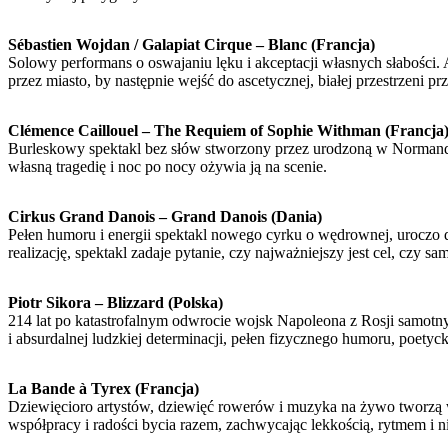
Sébastien Wojdan / Galapiat Cirque – Blanc (Francja)
Solowy performans o oswajaniu lęku i akceptacji własnych słabości. 
przez miasto, by następnie wejść do ascetycznej, białej przestrzen
Clémence Caillouel – The Requiem of Sophie Withman (Francja
Burleskowy spektakl bez słów stworzony przez urodzoną w Normandii 
własną tragedię i noc po nocy ożywia ją na scenie.
Cirkus Grand Danois – Grand Danois (Dania)
Pełen humoru i energii spektakl nowego cyrku o wędrownej, uroczo dys
realizację, spektakl zadaje pytanie, czy najważniejszy jest cel, czy sa
Piotr Sikora – Blizzard (Polska)
214 lat po katastrofalnym odwrocie wojsk Napoleona z Rosji samotn
i absurdalnej ludzkiej determinacji, pełen fizycznego humoru, poety
La Bande à Tyrex (Francja)
Dziewięcioro artystów, dziewięć rowerów i muzyka na żywo tworzą wi
współpracy i radości bycia razem, zachwycając lekkością, rytmem i 