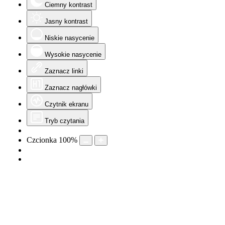
Ciemny kontrast
Jasny kontrast
Niskie nasycenie
Wysokie nasycenie
Zaznacz linki
Zaznacz nagłówki
Czytnik ekranu
Tryb czytania
Czcionka
100
%