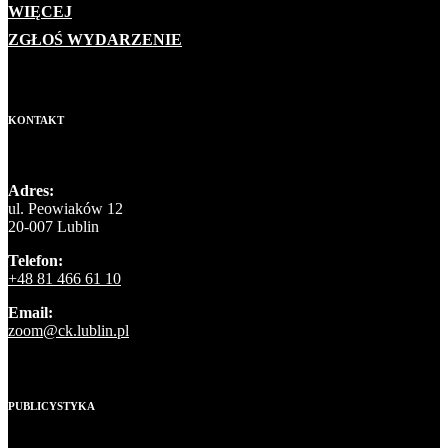
WIĘCEJ
ZGŁOŚ WYDARZENIE
KONTAKT
Adres:
ul. Peowiaków 12
20-007 Lublin
Telefon:
+48 81 466 61 10
Email:
zoom@ck.lublin.pl
PUBLICYSTYKA