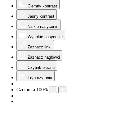
Ciemny kontrast
Jasny kontrast
Niskie nasycenie
Wysokie nasycenie
Zaznacz linki
Zaznacz nagłówki
Czytnik ekranu
Tryb czytania
Czcionka
100
%