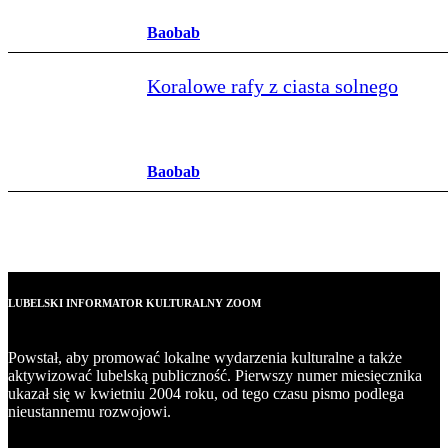
Baobab
Koralowe rafy z ciasta solnego
Baobab
LUBELSKI INFORMATOR KULTURALNY ZOOM
Powstał, aby promować lokalne wydarzenia kulturalne a także
aktywizować lubelską publiczność. Pierwszy numer miesięcznika
ukazał się w kwietniu 2004 roku, od tego czasu pismo podlega
nieustannemu rozwojowi.