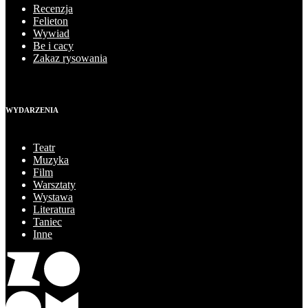
Recenzja
Felieton
Wywiad
Be i cacy
Zakaz rysowania
WYDARZENIA
Teatr
Muzyka
Film
Warsztaty
Wystawa
Literatura
Taniec
Inne