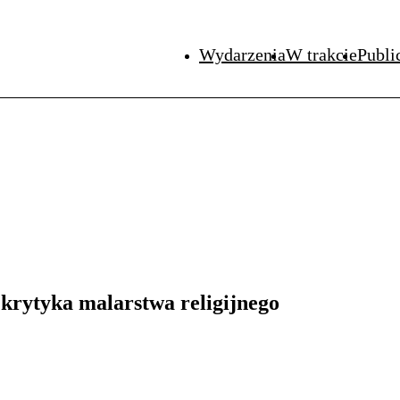
Wydarzenia
W trakcie
Publi
krytyka malarstwa religijnego