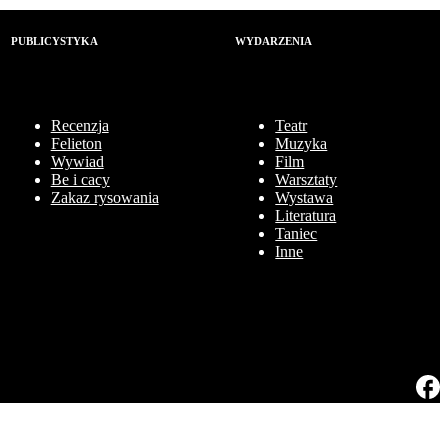
PUBLICYSTYKA
WYDARZENIA
Recenzja
Teatr
Felieton
Muzyka
Wywiad
Film
Be i cacy
Warsztaty
Zakaz rysowania
Wystawa
Literatura
Taniec
Inne