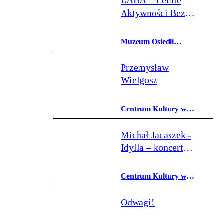
LABA – Letnie
Aktywności Bez
Ambicji
Muzeum Osiedli
Mieszkaniowych
Przemysław
Wielgosz
Centrum Kultury w
Lublinie
Michał Jacaszek -
Idylla – koncert
wielokanałowy
Centrum Kultury w
Lublinie
Odwagi!