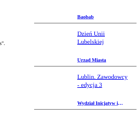
Baobab
Dzień Unii
Lubelskiej
s”.
Urząd Miasta
Lublin. Zawodowcy
- edycja 3
Wydział Inicjatyw i
Programów Społecznych