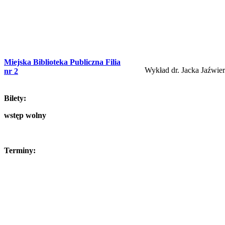
Miejska Biblioteka Publiczna Filia
Wykład dr. Jacka Jaźwier
nr 2
Bilety:
wstęp wolny
Terminy: