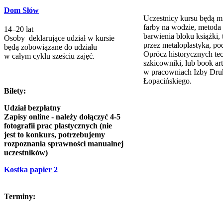
Dom Słów
Uczestnicy kursu będą mi
farby na wodzie, metoda 
14–20 lat
barwienia bloku książki,
Osoby deklarujące udział w kursie
przez metaloplastyka, po
będą zobowiązane do udziału
Oprócz historycznych te
w całym cyklu sześciu zajęć.
szkicowniki, lub book ar
w pracowniach Izby Druk
Łopacińskiego.
Bilety:
Udział bezpłatny
Zapisy online - należy dołączyć 4-5
fotografii prac plastycznych (nie
jest to konkurs, potrzebujemy
rozpoznania sprawności manualnej
uczestników)
Kostka papier 2
Terminy: