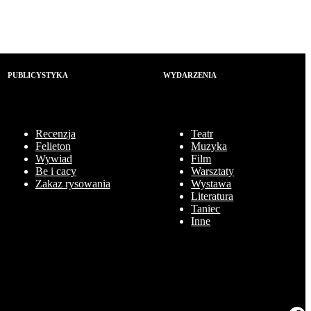
PUBLICYSTYKA
WYDARZENIA
Recenzja
Teatr
Felieton
Muzyka
Wywiad
Film
Be i cacy
Warsztaty
Zakaz rysowania
Wystawa
Literatura
Taniec
Inne