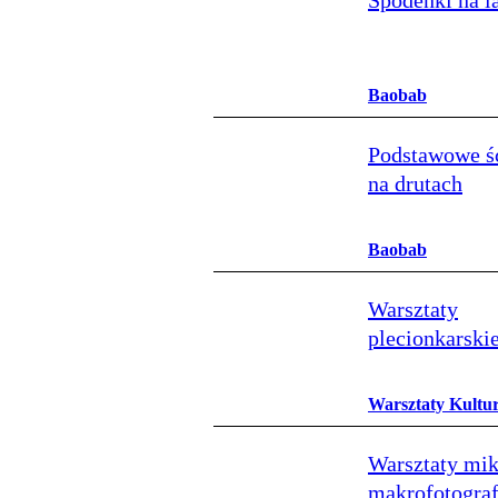
Spodenki na l
Baobab
Podstawowe ś
na drutach
Baobab
Warsztaty
plecionkarski
Warsztaty Kultu
Warsztaty mik
makrofotograf