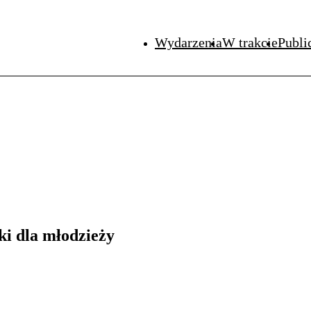
Wydarzenia
W trakcie
Publi
ski dla młodzieży