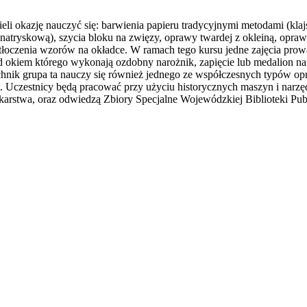
eli okazję nauczyć się: barwienia papieru tradycyjnymi metodami (klaj
natryskową), szycia bloku na zwięzy, oprawy twardej z okleiną, opra
 tłoczenia wzorów na okładce. W ramach tego kursu jedne zajęcia pro
d okiem którego wykonają ozdobny narożnik, zapięcie lub medalion na 
chnik grupa ta nauczy się również jednego ze współczesnych typów o
t. Uczestnicy będą pracować przy użyciu historycznych maszyn i narzędz
arstwa, oraz odwiedzą Zbiory Specjalne Wojewódzkiej Biblioteki Pub