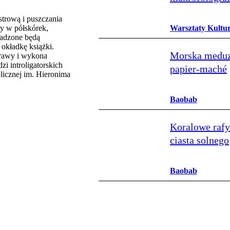
strową i puszczania
wy w półskórek,
Warsztaty Kultu
wadzone będą
okładkę książki.
Morska meduz
prawy i wykona
i introligatorskich
papier‑maché
licznej im. Hieronima
Baobab
Koralowe rafy
ciasta solnego
Baobab