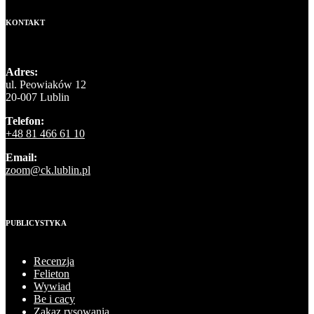
KONTAKT
Adres:
ul. Peowiaków 12
20-007 Lublin
Telefon:
+48 81 466 61 10
Email:
zoom@ck.lublin.pl
PUBLICYSTYKA
Recenzja
Felieton
Wywiad
Be i cacy
Zakaz rysowania