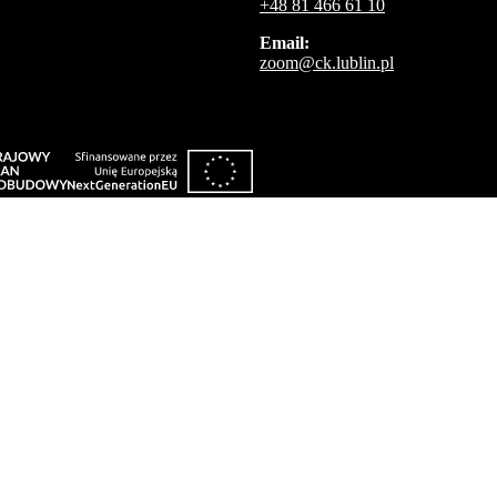
+48 81 466 61 10
Email:
zoom@ck.lublin.pl