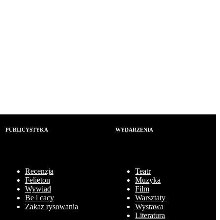
PUBLICYSTYKA
WYDARZENIA
Recenzja
Teatr
Felieton
Muzyka
Wywiad
Film
Be i cacy
Warsztaty
Zakaz rysowania
Wystawa
Literatura