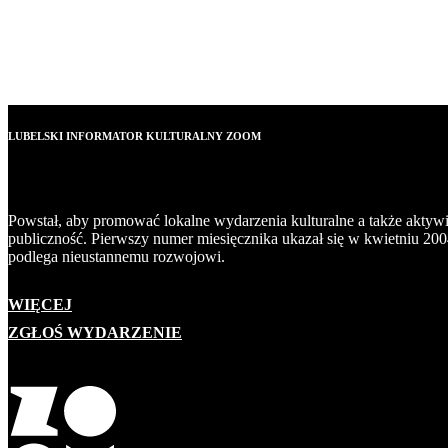
LUBELSKI INFORMATOR KULTURALNY ZOOM
Powstał, aby promować lokalne wydarzenia kulturalne a także aktyw
publiczność. Pierwszy numer miesięcznika ukazał się w kwietniu 200
podlega nieustannemu rozwojowi.
WIĘCEJ
ZGŁOŚ WYDARZENIE