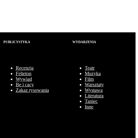
PUBLICYSTYKA
WYDARZENIA
Recenzja
Teatr
Felieton
Muzyka
Wywiad
Film
Be i cacy
Warsztaty
Zakaz rysowania
Wystawa
Literatura
Taniec
Inne