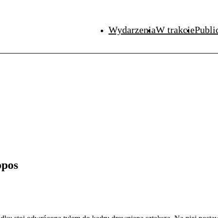
Wydarzenia
W trakcie
Publi
opos