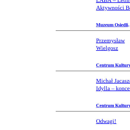
LABA – Letni
Aktywności B
Ambicji
Muzeum Osiedli
Mieszkaniowych
Przemysław
Wielgosz
Centrum Kultur
Lublinie
Michał Jacasz
Idylla – konce
wielokanałow
Centrum Kultur
Lublinie
Odwagi!