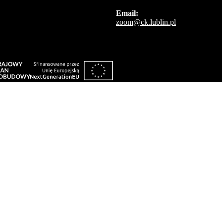
Email:
zoom@ck.lublin.pl