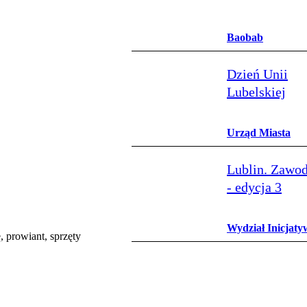
Baobab
Dzień Unii
Lubelskiej
Urząd Miasta
Lublin. Zawo
- edycja 3
Wydział Inicjaty
 prowiant, sprzęty
Programów Społ