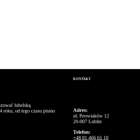
KONTAKT
izować lubelską
Adres:
4 roku, od tego czasu pismo
ul. Peowiaków 12
20-007 Lublin
Telefon:
+48 81 466 61 10