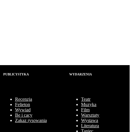
PUBLICYSTYKA
WYDARZENIA
Recenzja
Teatr
Felieton
Muzyka
Wywiad
Film
Be i cacy
Warsztaty
Zakaz rysowania
Wystawa
Literatura
Taniec