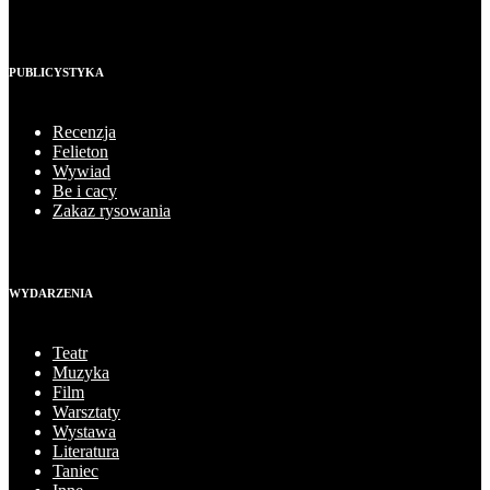
PUBLICYSTYKA
Recenzja
Felieton
Wywiad
Be i cacy
Zakaz rysowania
WYDARZENIA
Teatr
Muzyka
Film
Warsztaty
Wystawa
Literatura
Taniec