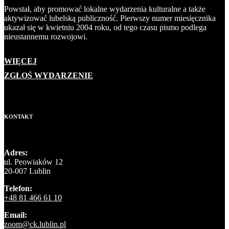
Powstał, aby promować lokalne wydarzenia kulturalne a także
aktywizować lubelską publiczność. Pierwszy numer miesięcznika
ukazał się w kwietniu 2004 roku, od tego czasu pismo podlega
nieustannemu rozwojowi.
WIĘCEJ
ZGŁOŚ WYDARZENIE
KONTAKT
Adres:
ul. Peowiaków 12
20-007 Lublin
Telefon:
+48 81 466 61 10
Email:
zoom@ck.lublin.pl