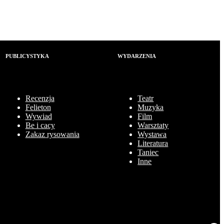
PUBLICYSTYKA
WYDARZENIA
Recenzja
Teatr
Felieton
Muzyka
Wywiad
Film
Be i cacy
Warsztaty
Zakaz rysowania
Wystawa
Literatura
Taniec
Inne