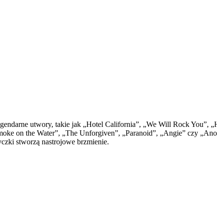
egendarne utwory, takie jak „Hotel California”, „We Will Rock You”,
Smoke on the Water”, „The Unforgiven”, „Paranoid”, „Angie” czy „Anoth
yczki stworzą nastrojowe brzmienie.