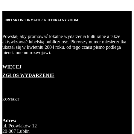
LUBELSKI INFORMATOR KULTURALNY ZOOM
Powstał, aby promować lokalne wydarzenia kulturalne a także
aktywizować lubelską publiczność. Pierwszy numer miesięcznika
ukazał się w kwietniu 2004 roku, od tego czasu pismo podlega
nieustannemu rozwojowi.
WIĘCEJ
ZGŁOŚ WYDARZENIE
KONTAKT
Adres:
ul. Peowiaków 12
20-007 Lublin