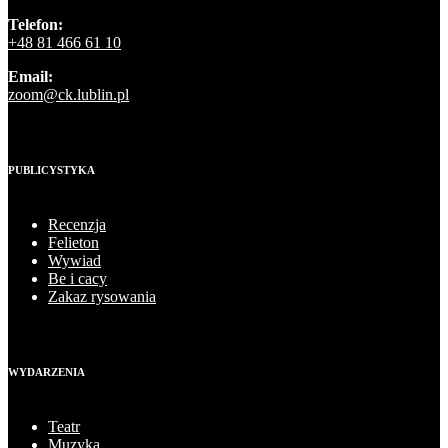
Telefon:
+48 81 466 61 10
Email:
zoom@ck.lublin.pl
PUBLICYSTYKA
Recenzja
Felieton
Wywiad
Be i cacy
Zakaz rysowania
WYDARZENIA
Teatr
Muzyka