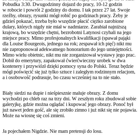
Pobudka 3:30. Dwugodzinny dojazd do pracy, 10-12 godzin
w robocie i powrót 2 godziny do domu. I tak przez 27 lat. Swoje
rzeźby, obrazy, rysunki mógł robić po godzinach pracy. Żeby je
gdzieś pokazać, trzeba było wszędzie płacić ciężko zarobione
dulary, których nigdy nie miał w nadmiarze. Zarabiał najniższą
krajową, bo wszędzie chętni, bezrobotni Latynosi czyhali na jego
miejsce pracy. Mimo profesjonalnych kwalifikacji (spawał pająki
dla Louise Bourgeois, jednego na rok; zespawał ich pięć) nikt mu
nie zaproponował adekwatnego honorarium do jego umiejętności.
Mimo wielu obietnic, nikt mu nie zorganizował wystawy jego prac.
Dobił do emerytury, zapakował ćwierćwieczny urobek w dwa
kontenery i przywiózł dzięki pomocy syna do Polski. Teraz będzie
mógł poświęcić się już tylko sztuce i zaległym rodzinnym relacjom,
a i osobowość podrasuje, bo czasu wcześniej na to nie stało.
Biały siedzi na dupie i nieśpiesznie maluje obrazy. Z domu
wychodzi po chleb raz na trzy dni. W zeszłym roku zbudował sobie
galeryjkę, gdzie można oglądać i kupować jego obrazy. Ponoć był
już nawet jeden gość, ale się zrobiło zimno i już nikt się nie pojawia.
Może na wiosnę się coś zmieni.
Ja pojechałem Nigdzie. Nie mam pretensji do losu.