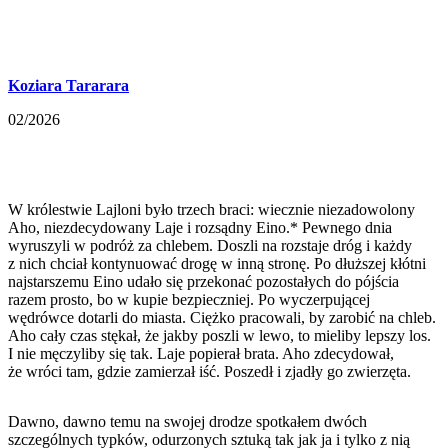
Koziara Tararara
02/2026
W królestwie Lajloni było trzech braci: wiecznie niezadowolony
Aho, niezdecydowany Laje i rozsądny Eino.* Pewnego dnia
wyruszyli w podróż za chlebem. Doszli na rozstaje dróg i każdy
z nich chciał kontynuować drogę w inną stronę. Po dłuższej kłótni
najstarszemu Eino udało się przekonać pozostałych do pójścia
razem prosto, bo w kupie bezpieczniej. Po wyczerpującej
wędrówce dotarli do miasta. Ciężko pracowali, by zarobić na chleb.
Aho cały czas stękał, że jakby poszli w lewo, to mieliby lepszy los.
I nie męczyliby się tak. Laje popierał brata. Aho zdecydował,
że wróci tam, gdzie zamierzał iść. Poszedł i zjadły go zwierzęta.
Dawno, dawno temu na swojej drodze spotkałem dwóch
szczególnych typków, odurzonych sztuką tak jak ja i tylko z nią