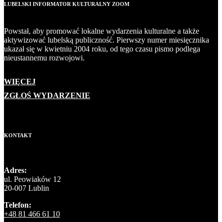
LUBELSKI INFORMATOR KULTURALNY ZOOM
Powstał, aby promować lokalne wydarzenia kulturalne a także
aktywizować lubelską publiczność. Pierwszy numer miesięcznika
ukazał się w kwietniu 2004 roku, od tego czasu pismo podlega
nieustannemu rozwojowi.
WIĘCEJ
ZGŁOŚ WYDARZENIE
KONTAKT
Adres:
ul. Peowiaków 12
20-007 Lublin
Telefon:
+48 81 466 61 10