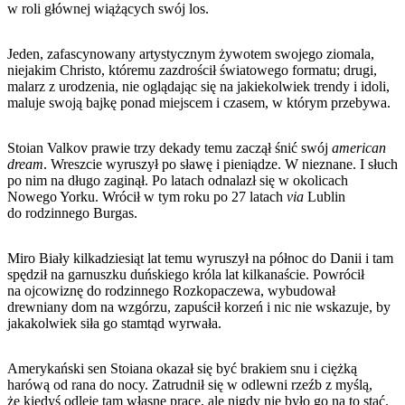
w roli głównej wiążących swój los.
Jeden, zafascynowany artystycznym żywotem swojego ziomala,
niejakim Christo, któremu zazdrościł światowego formatu; drugi,
malarz z urodzenia, nie oglądając się na jakiekolwiek trendy i idoli,
maluje swoją bajkę ponad miejscem i czasem, w którym przebywa.
Stoian Valkov prawie trzy dekady temu zaczął śnić swój
american
dream
. Wreszcie wyruszył po sławę i pieniądze. W nieznane. I słuch
po nim na długo zaginął. Po latach odnalazł się w okolicach
Nowego Yorku. Wrócił w tym roku po 27 latach
via
Lublin
do rodzinnego Burgas.
Miro Biały kilkadziesiąt lat temu wyruszył na północ do Danii i tam
spędził na garnuszku duńskiego króla lat kilkanaście. Powrócił
na ojcowiznę do rodzinnego Rozkopaczewa, wybudował
drewniany dom na wzgórzu, zapuścił korzeń i nic nie wskazuje, by
jakakolwiek siła go stamtąd wyrwała.
Amerykański sen Stoiana okazał się być brakiem snu i ciężką
harówą od rana do nocy. Zatrudnił się w odlewni rzeźb z myślą,
że kiedyś odleje tam własne prace, ale nigdy nie było go na to stać.