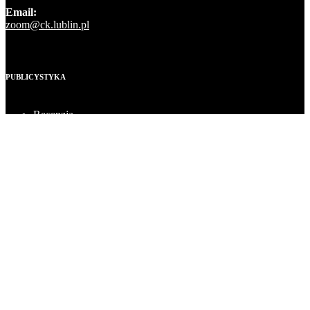
Email:
zoom@ck.lublin.pl
PUBLICYSTYKA
Recenzja
Felieton
Wywiad
Be i cacy
Zakaz rysowania
WYDARZENIA
Teatr
Muzyka
Film
Warsztaty
Wystawa