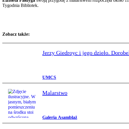
Elżbieta Fałdyga
swoją przygodę z malarstwem rozpoczęła około 11 la
Tygodnia Bibliotek.
Zobacz także:
Jerzy Giedroyc i jego dzieło. Dorobe
UMCS
Malarstwo
Galeria Asamblaż