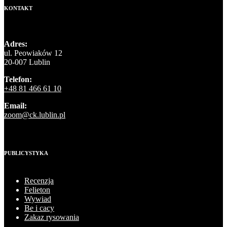
KONTAKT
Adres:
ul. Peowiaków 12
20-007 Lublin
Telefon:
+48 81 466 61 10
Email:
zoom@ck.lublin.pl
PUBLICYSTYKA
Recenzja
Felieton
Wywiad
Be i cacy
Zakaz rysowania