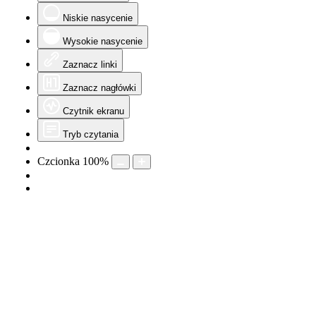
Niskie nasycenie
Wysokie nasycenie
Zaznacz linki
Zaznacz nagłówki
Czytnik ekranu
Tryb czytania
Czcionka
100
%