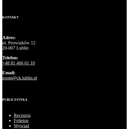
KONTAKT
Adres:
ul. Peowiaków 12
20-007 Lublin
Telefon:
+48 81 466 61 10
Email:
zoom@ck.lublin.pl
PUBLICYSTYKA
Recenzja
Felieton
Wywiad