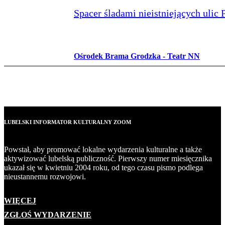
Spacer śladami nieistniejących ulic
Ośrodek Brama Grodzka - Teatr NN
LUBELSKI INFORMATOR KULTURALNY ZOOM
Powstał, aby promować lokalne wydarzenia kulturalne a także
aktywizować lubelską publiczność. Pierwszy numer miesięcznika
ukazał się w kwietniu 2004 roku, od tego czasu pismo podlega
nieustannemu rozwojowi.
WIĘCEJ
ZGŁOŚ WYDARZENIE