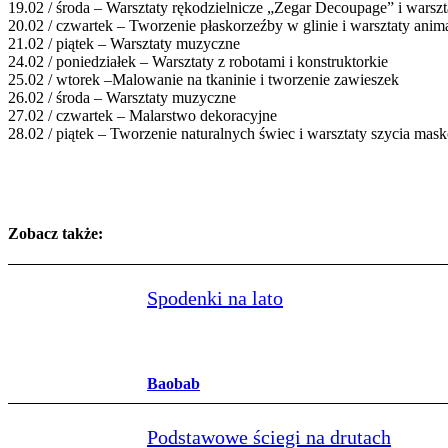
19.02 / środa
–
Warsztaty rękodzielnicze „Zegar Decoupage” i warszta
20.02 / czwartek
– Tworzenie
płaskorzeźby w glinie i warsztaty anim
21.02 / piątek
–
Warsztaty muzyczne
24.02 / poniedziałek
–
Warsztaty z robotami i konstruktorkie
25.02 / wtorek
–
Malowanie na tkaninie i tworzenie zawieszek
26.02 / środa
–
Warsztaty muzyczne
27.02 / czwartek
–
Malarstwo dekoracyjne
28.02 / piątek
–
Tworzenie naturalnych świec i warsztaty szycia mas
Zobacz także:
Spodenki na lato
Baobab
Podstawowe ściegi na drutach