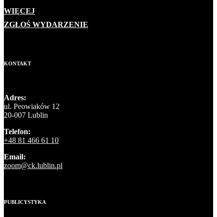
WIĘCEJ
ZGŁOŚ WYDARZENIE
KONTAKT
Adres:
ul. Peowiaków 12
20-007 Lublin
Telefon:
+48 81 466 61 10
Email:
zoom@ck.lublin.pl
PUBLICYSTYKA