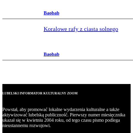
Baobab
Koralowe rafy z ciasta solnego
Baobab
LUBELSKI INFORMATOR KULTURALNY ZOOM
Powstał, aby promować lokalne wydarzenia kulturalne a także
aktywizować lubelską publiczność. Pierwszy numer miesięcznika
ukazał się w kwietniu 2004 roku, od tego czasu pismo podlega
nieustannemu rozwojowi.