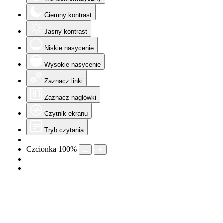
Ciemny kontrast
Jasny kontrast
Niskie nasycenie
Wysokie nasycenie
Zaznacz linki
Zaznacz nagłówki
Czytnik ekranu
Tryb czytania
Czcionka
100
%