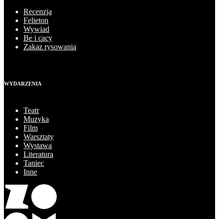
Recenzja
Felieton
Wywiad
Be i cacy
Zakaz rysowania
WYDARZENIA
Teatr
Muzyka
Film
Warsztaty
Wystawa
Literatura
Taniec
Inne