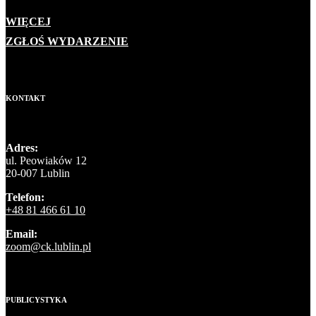
WIĘCEJ
ZGŁOŚ WYDARZENIE
KONTAKT
Adres:
ul. Peowiaków 12
20-007 Lublin
Telefon:
+48 81 466 61 10
Email:
zoom@ck.lublin.pl
PUBLICYSTYKA