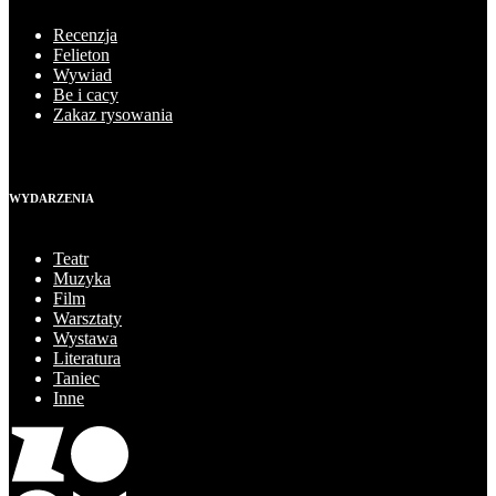
Recenzja
Felieton
Wywiad
Be i cacy
Zakaz rysowania
WYDARZENIA
Teatr
Muzyka
Film
Warsztaty
Wystawa
Literatura
Taniec
Inne