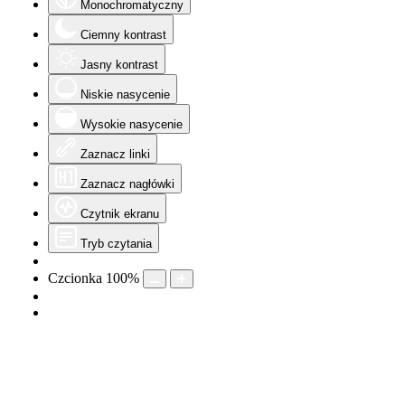
Monochromatyczny
Ciemny kontrast
Jasny kontrast
Niskie nasycenie
Wysokie nasycenie
Zaznacz linki
Zaznacz nagłówki
Czytnik ekranu
Tryb czytania
Czcionka
100
%