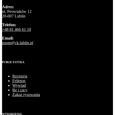
Adres:
ul. Peowiaków 12
20-007 Lublin
Telefon:
+48 81 466 61 10
Email:
zoom@ck.lublin.pl
PUBLICYSTYKA
Recenzja
Felieton
Wywiad
Be i cacy
Zakaz rysowania
WYDARZENIA