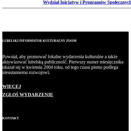
Wydział Inicjatyw i Programów Społecznyc
LUBELSKI INFORMATOR KULTURALNY ZOOM
Powstał, aby promować lokalne wydarzenia kulturalne a także
aktywizować lubelską publiczność. Pierwszy numer miesięcznika
ukazał się w kwietniu 2004 roku, od tego czasu pismo podlega
nieustannemu rozwojowi.
WIĘCEJ
ZGŁOŚ WYDARZENIE
KONTAKT